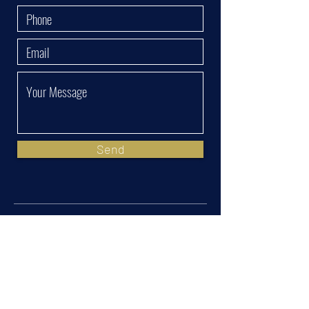
Send
Head Office
5 Kineret st. B.S.R 3 Tower
Bnei Brak,
5126237
Israel